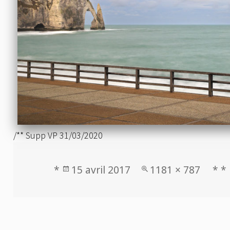
/** Supp VP 31/03/2020
Publié
Taille
*
15 avril 2017
1181 × 787
* *
le
réelle