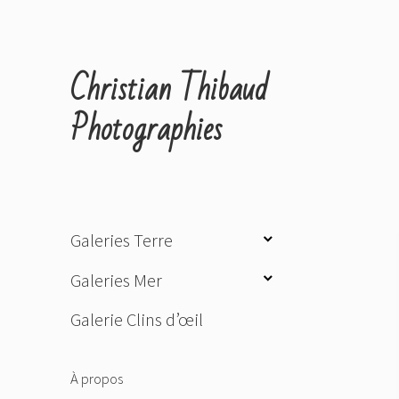
Christian Thibaud
Photographies
ouvrir
Galeries Terre
le
ouvrir
Galeries Mer
sous-
le
menu
Galerie Clins d’œil
sous-
menu
À propos