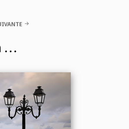
UIVANTE
n …