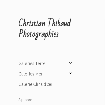
Christian Thibaud
Photographies
ouvrir
Galeries Terre
le
ouvrir
Galeries Mer
sous-
le
menu
Galerie Clins d’œil
sous-
menu
À propos