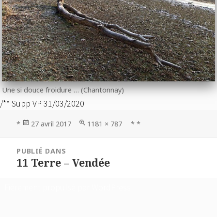
Une si douce froidure … (Chantonnay)
/** Supp VP 31/03/2020
Publié
Taille
*
27 avril 2017
1181 × 787
* *
le
réelle
Navigation
PUBLIÉ DANS
de
11 Terre – Vendée
l’article
Fièrement propulsé par WordPress