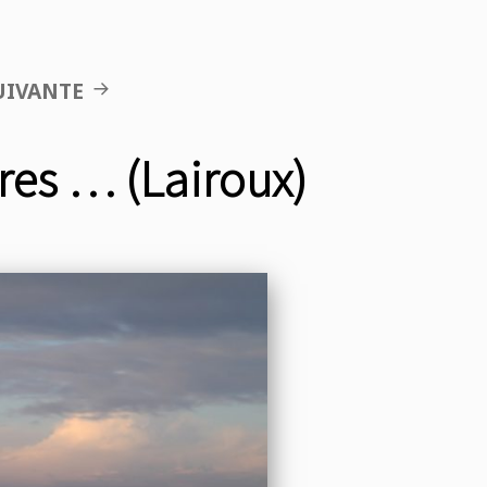
UIVANTE
ères … (Lairoux)