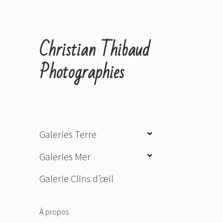
Christian Thibaud
Photographies
ouvrir
Galeries Terre
le
ouvrir
Galeries Mer
sous-
le
menu
Galerie Clins d’œil
sous-
menu
À propos