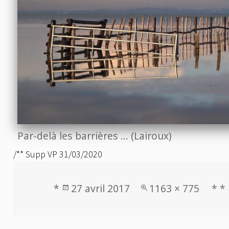
Par-delà les barrières … (Lairoux)
/** Supp VP 31/03/2020
Publié
Taille
*
27 avril 2017
1163 × 775
* *
le
réelle