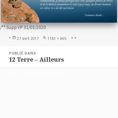
/** Supp VP 31/03/2020
Publié
Taille
*
27 avril 2017
1181 × 665
* *
le
réelle
Navigation
PUBLIÉ DANS
de
12 Terre – Ailleurs
l’article
Fièrement propulsé par WordPress