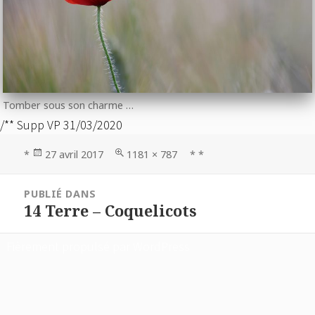
Tomber sous son charme …
/** Supp VP 31/03/2020
Publié
Taille
*
27 avril 2017
1181 × 787
* *
le
réelle
Navigation
PUBLIÉ DANS
de
14 Terre – Coquelicots
l’article
Fièrement propulsé par WordPress