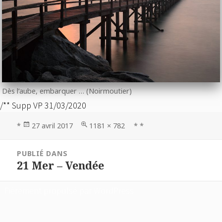
Dès l’aube, embarquer … (Noirmoutier)
/** Supp VP 31/03/2020
Publié
Taille
*
27 avril 2017
1181 × 782
* *
le
réelle
Navigation
PUBLIÉ DANS
de
21 Mer – Vendée
l’article
Fièrement propulsé par WordPress