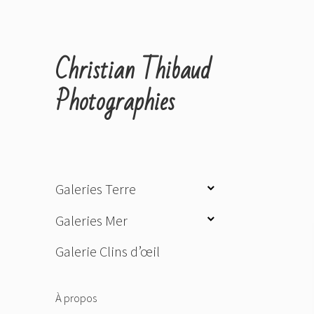
Christian Thibaud
Photographies
ouvrir
Galeries Terre
le
ouvrir
Galeries Mer
sous-
le
menu
Galerie Clins d’œil
sous-
menu
À propos