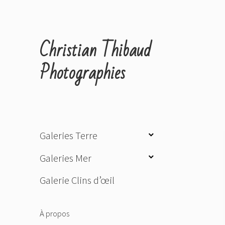
Christian Thibaud
Photographies
ouvrir
Galeries Terre
le
ouvrir
Galeries Mer
sous-
le
menu
Galerie Clins d’œil
sous-
menu
À propos