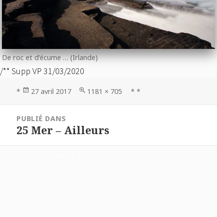
De roc et d’écume … (Irlande)
/** Supp VP 31/03/2020
Publié
Taille
*
27 avril 2017
1181 × 705
* *
le
réelle
Navigation
PUBLIÉ DANS
de
25 Mer – Ailleurs
l’article
Fièrement propulsé par WordPress