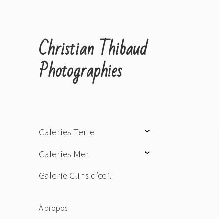
Christian Thibaud
Photographies
ouvrir
Galeries Terre
le
ouvrir
Galeries Mer
sous-
le
menu
Galerie Clins d’œil
sous-
menu
À propos