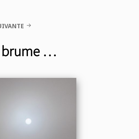
UIVANTE
e brume …