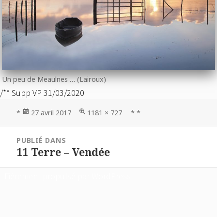
Un peu de Meaulnes … (Lairoux)
/** Supp VP 31/03/2020
Publié
Taille
*
27 avril 2017
1181 × 727
* *
le
réelle
Navigation
PUBLIÉ DANS
de
11 Terre – Vendée
l’article
Fièrement propulsé par WordPress