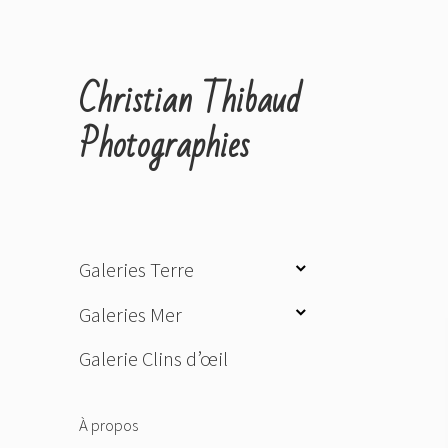
Christian Thibaud
Photographies
ouvrir
Galeries Terre
le
ouvrir
Galeries Mer
sous-
le
menu
Galerie Clins d’œil
sous-
menu
À propos