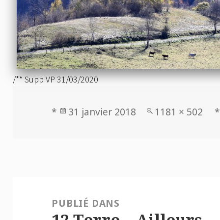
/** Supp VP 31/03/2020
Publié
Taille
*
31 janvier 2018
1181 × 502
*
le
réelle
Navigation
de
PUBLIÉ DANS
l’article
12 Terre – Ailleurs