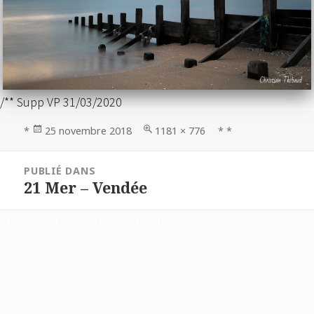
/** Supp VP 31/03/2020
Publié
Taille
*
25 novembre 2018
1181 × 776
* *
le
réelle
Navigation
PUBLIÉ DANS
de
21 Mer – Vendée
l’article
Fièrement propulsé par WordPress