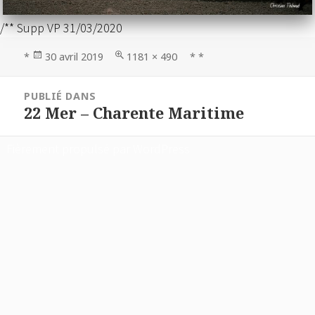
/** Supp VP 31/03/2020
Publié
Taille
*
30 avril 2019
1181 × 490
* *
le
réelle
Navigation
PUBLIÉ DANS
de
22 Mer – Charente Maritime
l’article
Fièrement propulsé par WordPress