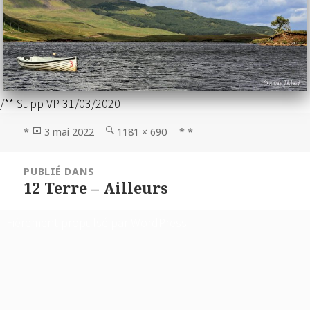
/** Supp VP 31/03/2020
Publié
Taille
*
3 mai 2022
1181 × 690
* *
le
réelle
Navigation
PUBLIÉ DANS
de
12 Terre – Ailleurs
l’article
Fièrement propulsé par WordPress