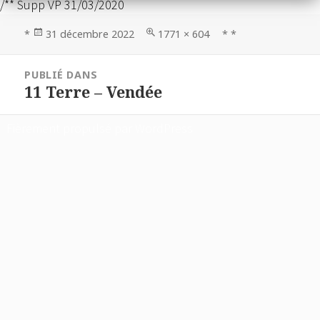
/** Supp VP 31/03/2020
Publié
Taille
*
31 décembre 2022
1771 × 604
* *
le
réelle
Navigation
PUBLIÉ DANS
de
11 Terre – Vendée
l’article
Fièrement propulsé par WordPress