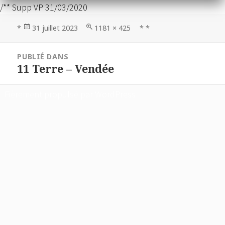
/** Supp VP 31/03/2020
Publié
Taille
*
31 juillet 2023
1181 × 425
* *
le
réelle
Navigation
PUBLIÉ DANS
de
11 Terre – Vendée
l’article
Fièrement propulsé par WordPress