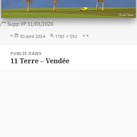
/** Supp VP 31/03/2020
Publié
Taille
*
30 avril 2024
1181 × 592
* *
le
réelle
Navigation
PUBLIÉ DANS
de
11 Terre – Vendée
l’article
Fièrement propulsé par WordPress