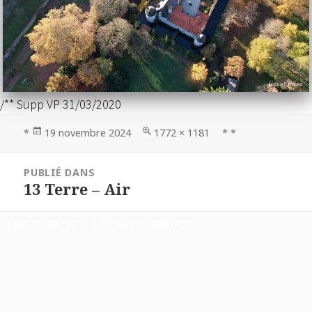
/** Supp VP 31/03/2020
Publié
Taille
*
19 novembre 2024
1772 × 1181
* *
le
réelle
Navigation
PUBLIÉ DANS
de
13 Terre – Air
l’article
Fièrement propulsé par WordPress