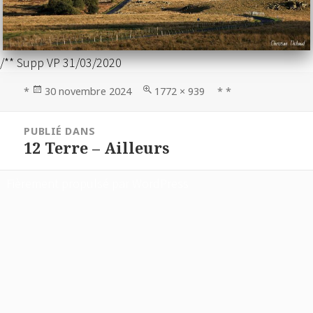
/** Supp VP 31/03/2020
Publié
Taille
*
30 novembre 2024
1772 × 939
* *
le
réelle
Navigation
PUBLIÉ DANS
de
12 Terre – Ailleurs
l’article
Fièrement propulsé par WordPress