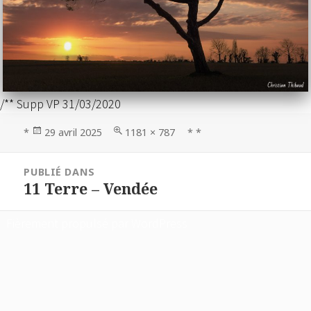
/** Supp VP 31/03/2020
Publié
Taille
*
29 avril 2025
1181 × 787
* *
le
réelle
Navigation
PUBLIÉ DANS
de
11 Terre – Vendée
l’article
Fièrement propulsé par WordPress