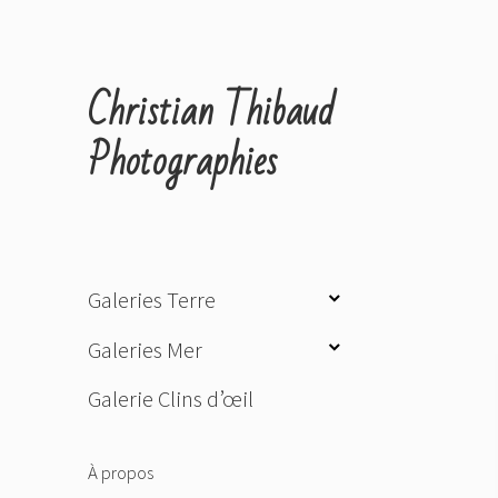
Christian Thibaud
Photographies
ouvrir
Galeries Terre
le
ouvrir
Galeries Mer
sous-
le
menu
Galerie Clins d’œil
sous-
menu
À propos