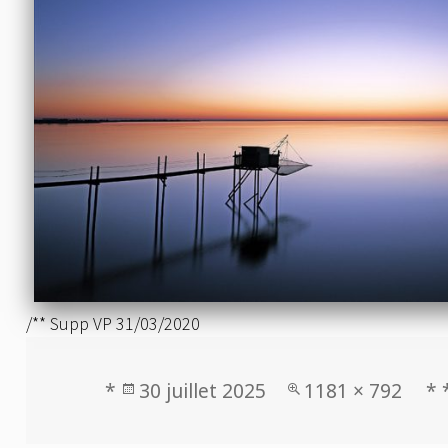
/** Supp VP 31/03/2020
Publié
Taille
*
30 juillet 2025
1181 × 792
* 
le
réelle