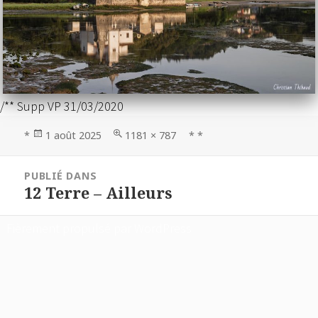
/** Supp VP 31/03/2020
Publié
Taille
*
1 août 2025
1181 × 787
* *
le
réelle
Navigation
PUBLIÉ DANS
de
12 Terre – Ailleurs
l’article
Fièrement propulsé par WordPress