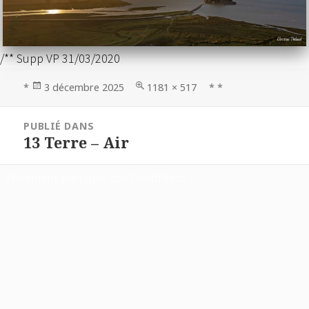
/** Supp VP 31/03/2020
Publié
Taille
*
3 décembre 2025
1181 × 517
* *
le
réelle
Navigation
PUBLIÉ DANS
de
13 Terre – Air
l’article
Fièrement propulsé par WordPress