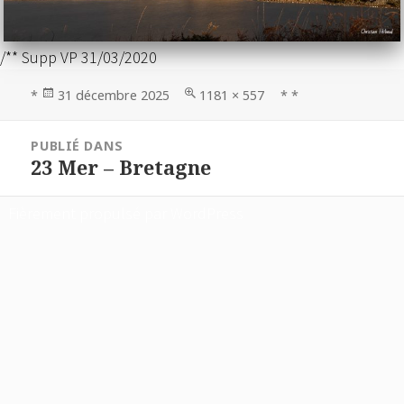
/** Supp VP 31/03/2020
Publié
Taille
*
31 décembre 2025
1181 × 557
* *
le
réelle
Navigation
PUBLIÉ DANS
de
23 Mer – Bretagne
l’article
Fièrement propulsé par WordPress