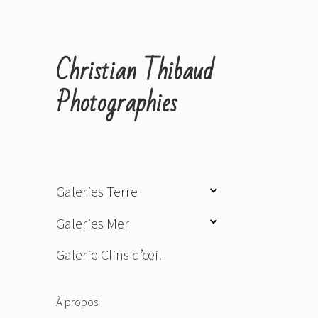
Christian Thibaud
Photographies
ouvrir
Galeries Terre
le
ouvrir
Galeries Mer
sous-
le
menu
Galerie Clins d’œil
sous-
menu
À propos