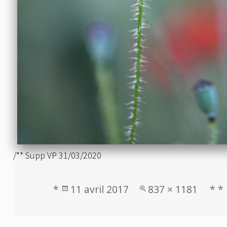
/** Supp VP 31/03/2020
Publié
Taille
*
11 avril 2017
837 × 1181
* *
le
réelle