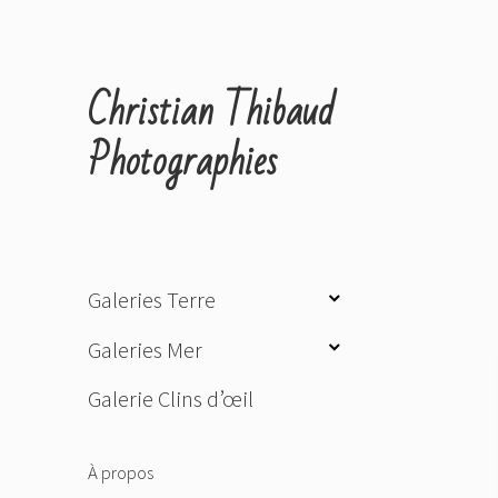
Christian Thibaud
Photographies
ouvrir
Galeries Terre
le
ouvrir
Galeries Mer
sous-
le
menu
Galerie Clins d’œil
sous-
menu
À propos