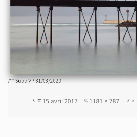
/** Supp VP 31/03/2020
Publié
Taille
*
15 avril 2017
1181 × 787
* *
le
réelle