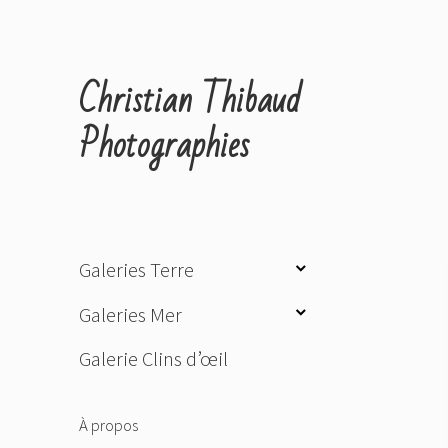
Christian Thibaud
Photographies
ouvrir
Galeries Terre
le
ouvrir
Galeries Mer
sous-
le
menu
Galerie Clins d’œil
sous-
menu
À propos