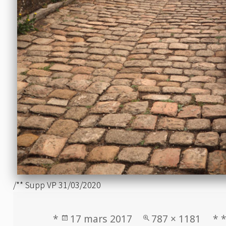
/** Supp VP 31/03/2020
Publié
Taille
*
17 mars 2017
787 × 1181
* 