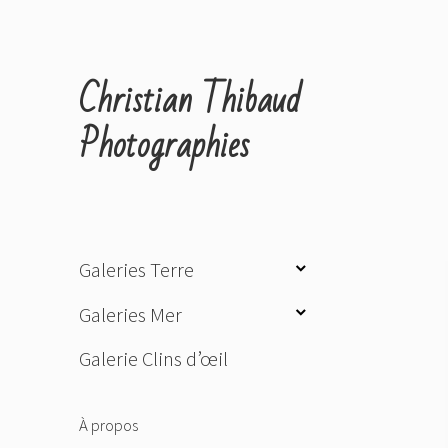
Christian Thibaud
Photographies
ouvrir
Galeries Terre
le
ouvrir
Galeries Mer
sous-
le
menu
Galerie Clins d’œil
sous-
menu
À propos