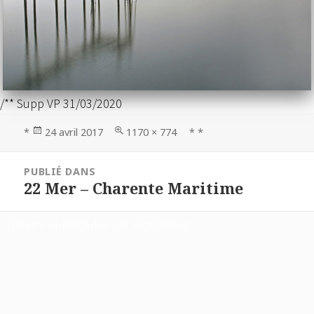
/** Supp VP 31/03/2020
Publié
Taille
*
24 avril 2017
1170 × 774
* *
le
réelle
Navigation
PUBLIÉ DANS
de
22 Mer – Charente Maritime
l’article
Fièrement propulsé par WordPress