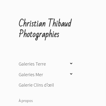
Christian Thibaud
Photographies
ouvrir
Galeries Terre
le
ouvrir
Galeries Mer
sous-
le
menu
Galerie Clins d’œil
sous-
menu
À propos