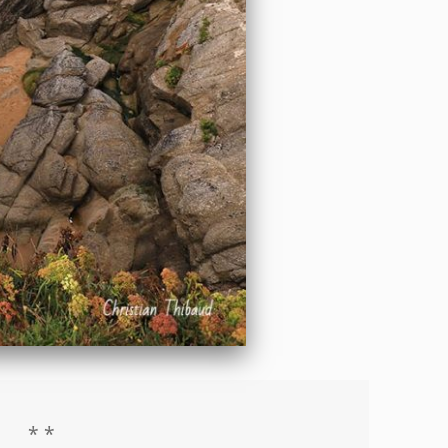
1
* *